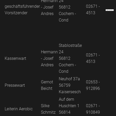
Hermann
24
geschäftsführender
02671 -
- Josef
56812
Vorsitzender
4513
Andres
Cochem -
Cond
Stablostraße
Hermann
24
02671 -
Kassenwart
- Josef
56812
4513
Andres
Cochem -
Cond
Neuhof 37a
Gernot
02653 -
Pressewart
56759
Beicht
912896
Kaisersesch
Auf dem
Silke
Huschten 1
02671 -
Leiterin Aerobic
Schmitz
56814
910849