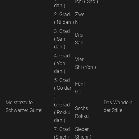
Ichi ( Sho )
dan )
2. Grad
Zwei
( Ni dan )
Ni
3. Grad
Drei
( San
San
dan )
4. Grad
Vier
( Yon
Shi (Yon )
dan )
5. Grad
Fünf
( Go dan
Go
)
Meisterstufe -
Das Wandeln
6. Grad
Sechs
Schwarzer Gürtel
der Stille.
( Rokku
Rokku
dan )
7. Grad
Sieben
(Shichi
Shichi (