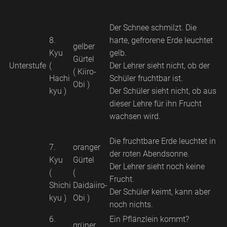
Der Schnee schmilzt. Die
8.
harte, gefrorene Erde leuchtet
gelber
Kyu
gelb.
Gürtel
Unterstufe
(
Der Lehrer sieht nicht, ob der
( Kiiro-
Hachi
Schüler fruchtbar ist.
Obi )
kyu )
Der Schüler sieht nicht, ob aus
dieser Lehre für ihn Frucht
wachsen wird.
Die fruchtbare Erde leuchtet in
7.
oranger
der roten Abendsonne.
Kyu
Gürtel
Der Lehrer sieht noch keine
(
(
Frucht.
Shichi
Daidaiiro-
Der Schüler keimt, kann aber
kyu )
Obi )
noch nichts.
6.
Ein Pflänzlein kommt?
grüner