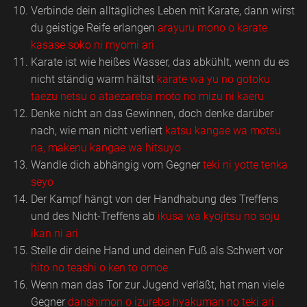
Verbinde dein alltägliches Leben mit Karate, dann wirst
du geistige Reife erlangen
arayuru mono o karate
kasase soko ni myomi ari
Karate ist wie heißes Wasser, das abkühlt, wenn du es
nicht ständig warm hältst
karate wa yu no gotoku
taezu netsu o ataezareba moto no
mizu ni kaeru
Denke nicht an das Gewinnen, doch denke darüber
nach, wie man nicht verliert
katsu kangae wa motsu
na, makenu kangae wa hitsuyo
Wandle dich abhängig vom Gegner
teki ni yotte tenka
seyo
Der Kampf hängt von der Handhabung des Treffens
und des Nicht-Treffens ab
ikusa wa kyojitsu no soju
ikan ni ari
Stelle dir deine Hand und deinen Fuß als Schwert vor
hito no teashi o ken to omoe
Wenn man das Tor zur Jugend verläßt, hat man viele
Gegner
danshimon o izureba hyakuman no teki ari