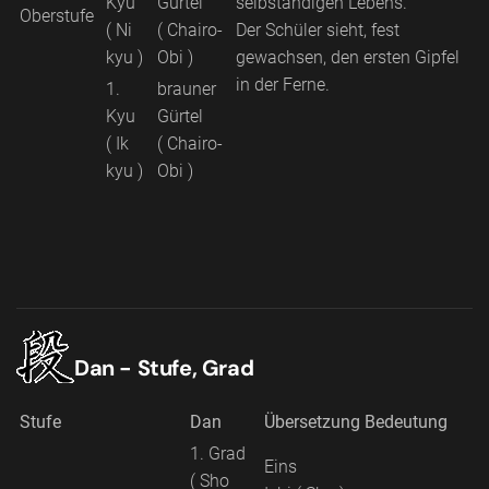
Kyu
Gürtel
selbständigen Lebens.
Oberstufe
( Ni
( Chairo-
Der Schüler sieht, fest
kyu )
Obi )
gewachsen, den ersten Gipfel
in der Ferne.
1.
brauner
Kyu
Gürtel
( Ik
( Chairo-
kyu )
Obi )
Dan - Stufe, Grad
Stufe
Dan
Übersetzung
Bedeutung
1. Grad
Eins
( Sho